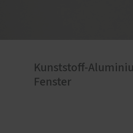
Schal
Vordächer und Überdachungen
Förde
Reparatur und Wartung
Haust
Kunststoff-Alumini
Fenster