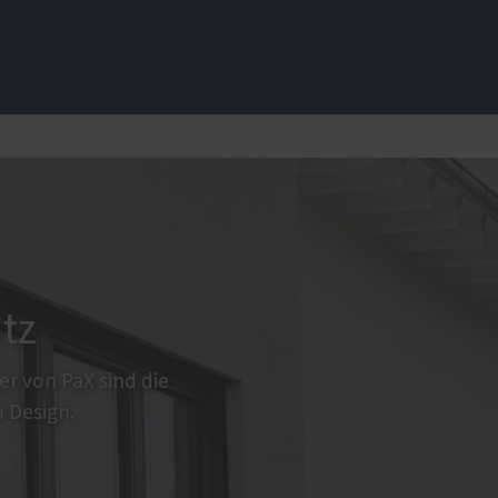
üren
Sonnen- und Insektenschutz
Insektenschutz von PaX
en
tz
r von PaX sind die
 Design.