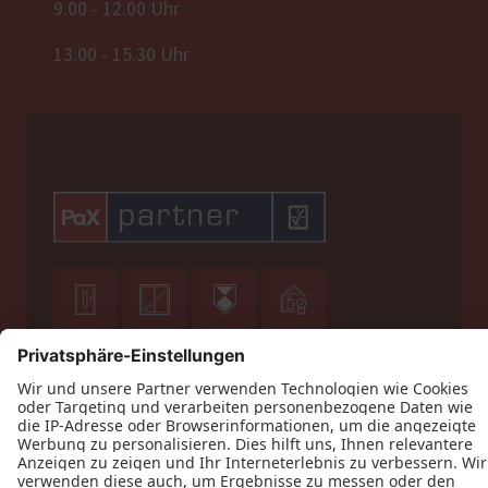
9.00 - 12.00 Uhr
13.00 - 15.30 Uhr







