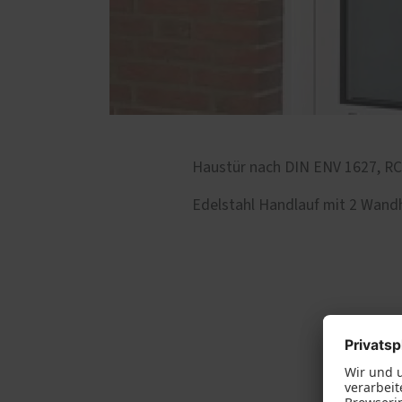
Haustür nach DIN ENV 1627, RC2 
Edelstahl Handlauf mit 2 Wand