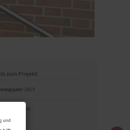
ils zum Projekt
hrungsjahr:
2015
8153
Coesfeld
eutschland