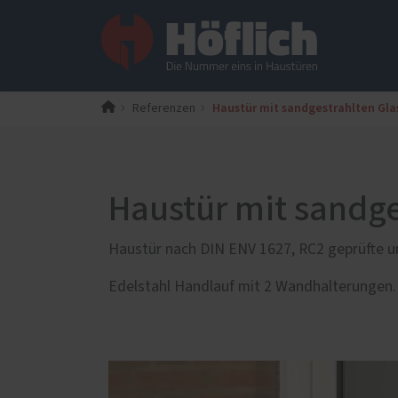
Haustür mit sandgestrahlten Gla
Referenzen
PaX-Fenster
PaX-Ha
Kunststoff
Alumi
Kunststoff-Aluminium
Holz 
Haustür mit sandge
K-LINE Aluminium
Kunst
Holz
Altba
Haustür nach DIN ENV 1627, RC2 geprüfte und
Holz-Aluminium
Aktio
Edelstahl Handlauf mit 2 Wandhalterungen.
Altbau und Denkmal
Fenster-Aktion für den
Rundumschutz
Servic
Weitere Leistungen