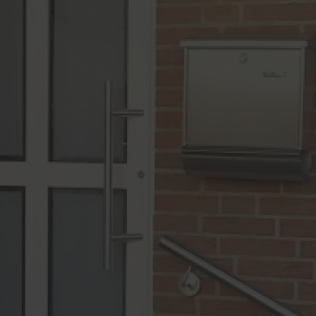
lschutz-Simulator
rung für Fenster und
üren