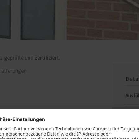
geprüfte und zertifiziert.
halterungen.
Deta
Ausfü
Ort:
4
D