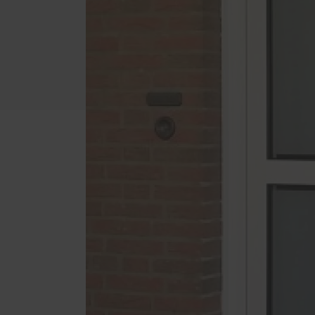
Schal
Vordächer und Überdachungen
Förde
Reparatur und Wartung
Haust