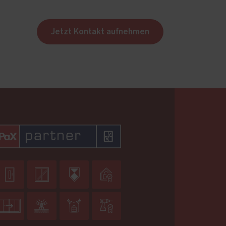
Jetzt Kontakt aufnehmen







